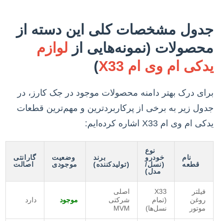
جدول مشخصات کلی این دسته از
محصولات (نمونه‌هایی از
لوازم
یدکی ام وی ام X33
)
برای درک بهتر دامنه محصولات موجود در جک کارز، در
جدول زیر به برخی از پرکاربردترین و مهم‌ترین قطعات
یدکی ام وی ام X33 اشاره کرده‌ایم:
نوع
نام
خودرو
برند
وضعیت
گارانتی
قطعه
(نسل/
(تولیدکننده)
موجودی
اصالت
مدل)
فیلتر
X33
اصلی
روغن
(تمام
شرکتی
موجود
دارد
موتور
نسل‌ها)
MVM