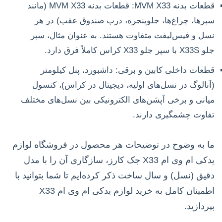
قطعات بدنه MVM X33: قطعات بدنه MVM X33 (مانند
سپرها، چراغ‌ها، جلوپنجره، درب صندوق عقب) در هر
نسل و فیس‌لیفت متفاوت هستند. به عنوان مثال، سپر
جلو X33S با سپر جلو X33 کراس کاملاً فرق دارد.
قطعات داخلی کابین و برقی: داشبورد، پنل کیلومتر
(آنالوگ در نسل‌های اولیه، دیجیتال در کراس)، کنسول
میانی و برخی آپشن‌های الکترونیکی بین نسل‌های مختلف
تفاوت چشمگیری دارند.
ما به وضوح در توضیحات هر محصول در فروشگاه لوازم
یدکی ام وی ام X33 جک کارز، سازگاری آن را با مدل
دقیق (نسل) و سال ساخت ذکر کرده‌ایم تا شما بتوانید با
اطمینان کامل به خرید لوازم یدکی ام وی ام X33
بپردازید.