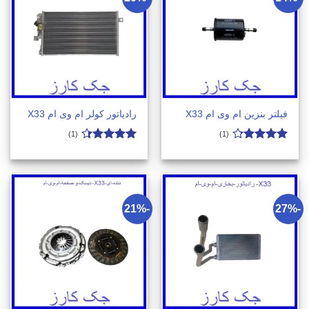
فیلتر بنزین ام وی ام X33
رادیاتور کولر ام وی ام X33
(1)
(1)
امتیاز
4.2
امتیاز
4.3
از 5
از 5
-21%
-27%