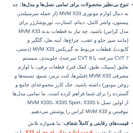
تنوع بی‌نظیر محصولات برای تمامی نسل‌ها و مدل‌ها:
چه
به دنبال لوازم موتوری MVM X33 (از جمله سرسیلندر،
پیستون، واشر کامل، دینام، استارت، توربوشارژر برای
مدل کراس) باشید، چه نیاز به قطعات بدنه MVM X33
(مانند سپر جلو و عقب، چراغ‌ها، آینه بغل، گلگیر و
کاپوت)، قطعات مربوط به گیربکس MVM X33 (دستی،
CVT 7 سرعته، یا CVT 9 سرعته)، جلوبندی، سیستم
تعلیق (سیبک، طبق، کمک فنر)، قطعات برقی، یا لوازم
مصرفی MVM X33 (فیلترها، لنت ترمز، شمع، تسمه‌ها و
روغن موتور) داشته باشید، جک کارز مجموعه‌ای جامع و
گسترده را برای شما فراهم کرده است. ما تمامی مدل‌ها
از اولین نسل تا MVM X33S، X33S Sport، X33S
نیوفیس و MVM X33 کراس را پوشش می‌دهیم.
قیمت‌های رقابتی و کاملاً شفاف:
ما همواره تلاش
می‌کنیم تا بهترین
قیمت لوازم یدکی ام وی ام X33
را در