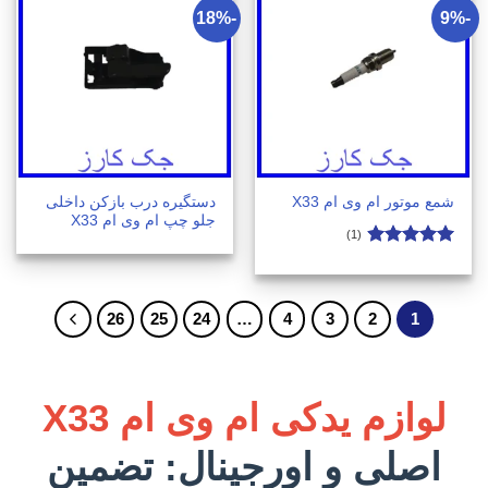
-18%
-9%
دستگیره درب بازکن داخلی
شمع موتور ام وی ام X33
جلو چپ ام وی ام X33
(1)
امتیاز
4.9
از 5
26
25
24
…
4
3
2
1
لوازم یدکی ام وی ام X33
اصلی و اورجینال: تضمین