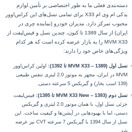
دسته‌بندی فعلی ما به طور اختصاصی بر تأمین لوازم
یدکی ام وی ام X33 برای تمامی نسل‌های این کراس‌اوور
محبوب تمرکز دارد. مدیران خودرو (نماینده چری در
ایران) از سال 1389 تا کنون، چندین نسل و فیس‌لیفت از
MVM X33 را به بازار عرضه کرده است که هر کدام
ویژگی‌های خاص خود را دارند:
نسل اول (MVM X33 – 1389 تا 1392):
اولین کراس‌اوور
MVM در ایران، مجهز به موتور 2.0 لیتری تنفس طبیعی
(139 اسب بخار) و گیربکس 5 سرعته دستی.
نسل دوم (MVM X33 New – 1393 تا 1395):
فیس‌لیفت
جزئی نسل اول، با همان موتور 2.0 لیتری و گیربکس
دستی، اما با بهبودهایی در آپشن‌ها و کیفیت ساخت. این
نسل از سال 1394 با گیربکس 7 سرعته CVT نیز عرضه
شد.