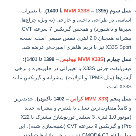
نسل سوم (
– 1395 تا 1400):
MVM X33S
با تغییرات
اساسی در طراحی داخلی و خارجی (به ویژه چراغ‌ها،
سپرها و داشبورد) و همچنین گیربکس 7 سرعته CVT.
پیشرانه همچنان 2.0 لیتری تنفس طبیعی است. نسخه
X33S Sport نیز با تریم ظاهری اسپرت‌تر عرضه شد.
نسل چهارم (
MVM X33S نیوفیس
– 1399 تا 1401):
فیس‌لیفت جزئی X33S با تغییراتی در جلوپنجره و برخی
آپشن‌ها (مثل TPMS و اتولایت). پیشرانه و گیربکس مانند
X33S است.
نسل پنجم (
MVM X33 کراس
– 1402 تاکنون):
جدیدترین
و کاملاً متفاوت‌ترین نسل، با پلتفرم و پیشرانه جدید
(موتور 1.0 لیتری 3 سیلندر توربوشارژ مشترک با X22
Pro) و گیربکس 9 سرعته CVT (شبیه‌سازی شده). این
مدل با نام OMODA C3 نیز در برخی بازارها شناخته