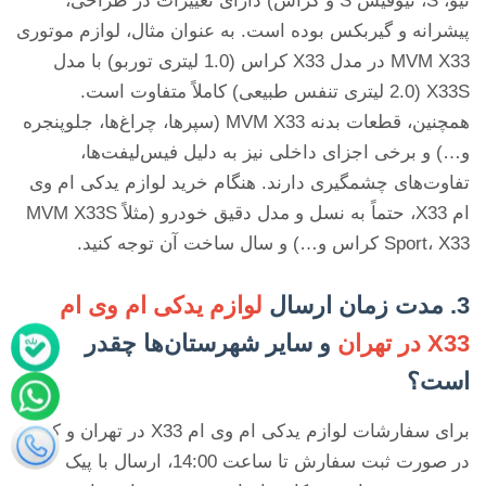
نیو، S، نیوفیس S و کراس) دارای تغییرات در طراحی،
پیشرانه و گیربکس بوده است. به عنوان مثال، لوازم موتوری
MVM X33 در مدل X33 کراس (1.0 لیتری توربو) با مدل
X33S (2.0 لیتری تنفس طبیعی) کاملاً متفاوت است.
همچنین، قطعات بدنه MVM X33 (سپرها، چراغ‌ها، جلوپنجره
و…) و برخی اجزای داخلی نیز به دلیل فیس‌لیفت‌ها،
تفاوت‌های چشمگیری دارند. هنگام خرید لوازم یدکی ام وی
ام X33، حتماً به نسل و مدل دقیق خودرو (مثلاً MVM X33S
Sport، X33 کراس و…) و سال ساخت آن توجه کنید.
3. مدت زمان ارسال
لوازم یدکی ام وی ام
X33 در تهران
و سایر شهرستان‌ها چقدر
است؟
برای سفارشات لوازم یدکی ام وی ام X33 در تهران و کرج،
در صورت ثبت سفارش تا ساعت 14:00، ارسال با پیک