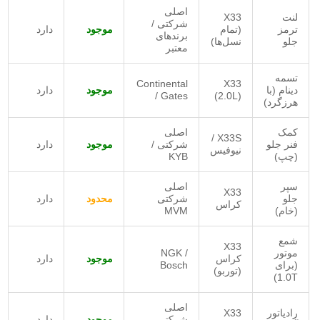
اصلی
لنت
X33
شرکتی /
ترمز
(تمام
موجود
دارد
برندهای
جلو
نسل‌ها)
معتبر
تسمه
Continental
X33
دینام (با
موجود
دارد
/ Gates
(2.0L)
هرزگرد)
کمک
اصلی
X33S /
فنر جلو
شرکتی /
موجود
دارد
نیوفیس
(چپ)
KYB
سپر
اصلی
X33
جلو
شرکتی
محدود
دارد
کراس
(خام)
MVM
شمع
X33
موتور
NGK /
کراس
موجود
دارد
(برای
Bosch
(توربو)
1.0T)
اصلی
رادیاتور
X33
شرکتی
موجود
دارد