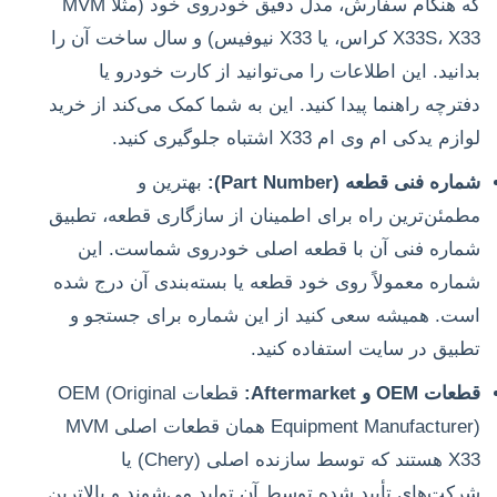
که هنگام سفارش، مدل دقیق خودروی خود (مثلاً MVM
X33S، X33 کراس، یا X33 نیوفیس) و سال ساخت آن را
بدانید. این اطلاعات را می‌توانید از کارت خودرو یا
دفترچه راهنما پیدا کنید. این به شما کمک می‌کند از خرید
لوازم یدکی ام وی ام X33 اشتباه جلوگیری کنید.
شماره فنی قطعه (Part Number):
بهترین و
مطمئن‌ترین راه برای اطمینان از سازگاری قطعه، تطبیق
شماره فنی آن با قطعه اصلی خودروی شماست. این
شماره معمولاً روی خود قطعه یا بسته‌بندی آن درج شده
است. همیشه سعی کنید از این شماره برای جستجو و
تطبیق در سایت استفاده کنید.
قطعات OEM و Aftermarket:
قطعات OEM (Original
Equipment Manufacturer) همان قطعات اصلی MVM
X33 هستند که توسط سازنده اصلی (Chery) یا
شرکت‌های تأیید شده توسط آن تولید می‌شوند و بالاترین