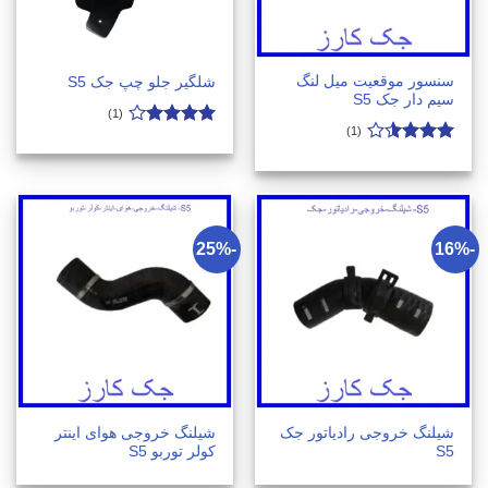
سنسور موقعیت میل لنگ
شلگیر جلو چپ جک S5
سیم دار جک S5
(1)
(1)
امتیاز
4
از 5
امتیاز
3.5
از 5
-25%
-16%
شیلنگ خروجی رادیاتور جک
شیلنگ خروجی هوای اینتر
S5
کولر توربو S5