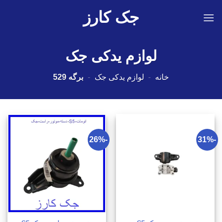
Ski
جک کارز
t
conten
لوازم یدکی جک
خانه
-
لوازم یدکی جک
-
برگه 529
-26%
-31%