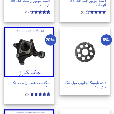
دسته موتور چپ جک S5
دسته موتور راست جک S5
اتومات
اتومات
(1)
(2)
امتیاز
امتیاز
4.4
4.05
از 5
از 5
-20%
-8%
دنده تایمینگ جلویی میل لنگ
سگدست عقب راست جک
جک S5
S5
(2)
امتیاز
4.8
از 5