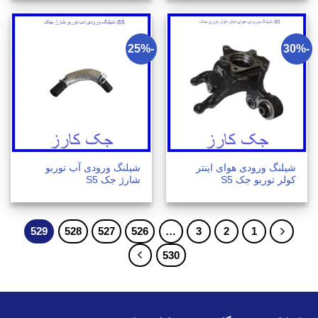
-25%
-30%
شیلنگ ورودی هوای اینتر
شیلنگ ورودی آب توربو
کولر توربو جک S5
شارژ جک S5
529
528
527
526
…
3
2
1
530