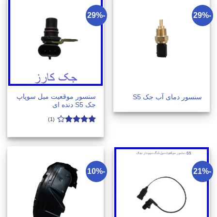
-29%
-29%
سنسور موقعیت میل سوپاپ
سنسور دمای آب جک S5
جک S5 دنده ای
(1)
امتیاز
4
از 5
-10%
-21%