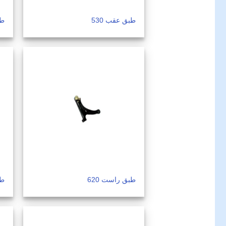
طبق عقب 530
طب
طبق راست 620
طب