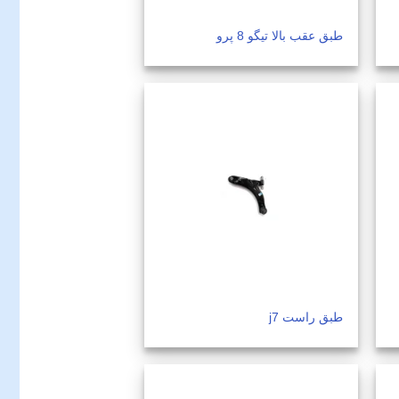
طبق عقب بالا تیگو 8 پرو
طبق راست j7