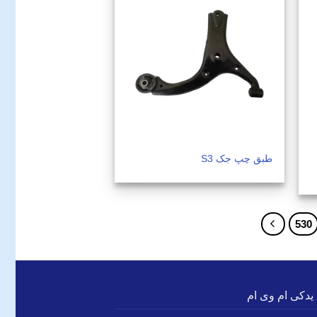
طبق چپ جک S3
530
 یدکی ام وی ام