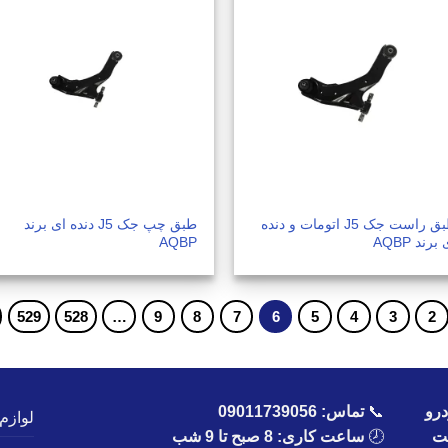
طبق راست جک J5 اتومات و دنده
طبق چپ جک J5 دنده ای برند
برند AQBP
AQBP
529
528
…
9
8
7
6
5
4
3
2
رو
📞
تماس:
09011739056
لوازم
یت
🕗
ساعت کاری: 8 صبح تا 9 شب