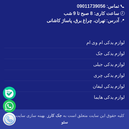
📞
تماس:
09011739056
🕗
ساعت کاری: 8 صبح تا 9 شب
📍
آدرس: تهران، چراغ برق، پاساژ کاشانی
لوازم یدکی ام وی ام
لوازم یدکی جک
لوازم یدکی جیلی
لوازم یدکی چری
لوازم یدکی لیفان
لوازم یدکی هایما
کلیه حقوق این سایت متعلق است به
جک کارز
. بهینه سازی سایت :
طاها
سئو