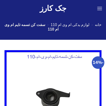
Ski
جک کارز
t
conten
خانه
-
لوازم یدکی ام وی ام 110
-
سفت کن تسمه تایم ام وی
ام 110
-14%