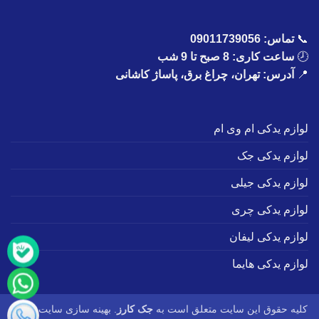
📞
تماس:
09011739056
🕗
ساعت کاری: 8 صبح تا 9 شب
📍
آدرس: تهران، چراغ برق، پاساژ کاشانی
لوازم یدکی ام وی ام
لوازم یدکی جک
لوازم یدکی جیلی
لوازم یدکی چری
لوازم یدکی لیفان
لوازم یدکی هایما
کلیه حقوق این سایت متعلق است به
جک کارز
. بهینه سازی سایت :
طاها