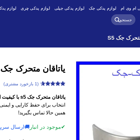
 ام وی ام
لوازم یدکی جک
لوازم یدکی جیلی
لوازم یدکی چری
لوازم یدک
جستجو
برای:
تحرک جک S5
یاتاقان متحرک جک s5
(
1
بازخورد مشتری)
1
امتیازدهی
4.6
از 5
یاتاقان متحرک جک s5 با کیفیت اصلی، وارداتی و استوک
در
انتخاب برای حفظ کارایی و ایمنی
امتیازدهی
مشتری
همین حالا تماس بگیرید!
✔
موجود در انبار
🚚
ارسال سریع