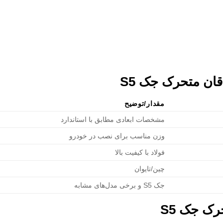
اقان متحرک جک S5
مقدار/توضیح
مشخصات ابعادی مطابق با استاندارد
وزن مناسب برای نصب در خودرو
فولاد با کیفیت بالا
چین/تایوان
جک S5 و برخی مدل‌های مشابه
رک جک S5