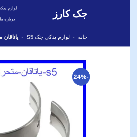
Skip
لوازم یدکی
جک کارز
to
content
درباره ما
خانه
-
لوازم یدکی جک S5
-
یاتاقان م
-24%