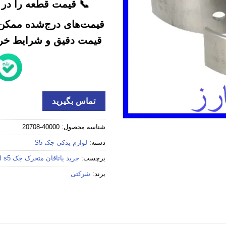
📞 قیمت قطعه را در ک
قیمت‌های درج‌شده ممکن 
قیمت دقیق و شرایط خرید
تماس بگیرید
شناسه محصول:
40000-20708
دسته:
لوازم یدکی جک S5
برچسب:
خرید یاتاقان متحرک جک s5 استوک
برند:
شرکتی