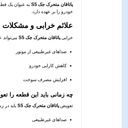
یاتاقان متحرک جک S5
به عنوان یک قطع
خودرو را بر عهده دارد.
علائم خرابی و مشکلات ر
خرابی
یاتاقان متحرک جک S5
می‌تواند ع
صداهای غیرطبیعی از موتور
کاهش کارایی خودرو
افزایش مصرف سوخت
چه زمانی باید این قطعه را تع
تعویض
یاتاقان متحرک جک S5
باید در ز
صداهای غیرطبیعی