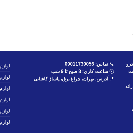
رو
📞
تماس:
09011739056
لوازم
یت
🕗
ساعت کاری: 8 صبح تا 9 شب
لوازم
📍
آدرس: تهران، چراغ برق، پاساژ کاشانی
ائه
لوازم
لوازم
لوازم
لوازم 