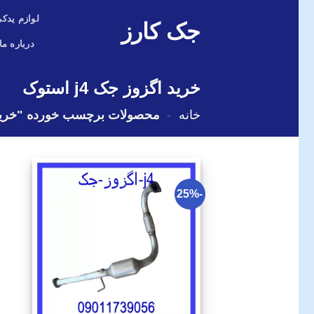
Skip
لوازم یدکی
جک کارز
to
content
درباره ما
خرید اگزوز جک j4 استوک
خانه
-
محصولات برچسب خورده "خرید اگزوز 
-25%