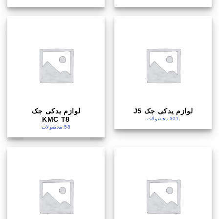
لوازم یدکی جک J5
لوازم یدکی جک
KMC T8
301 محصولات
58 محصولات