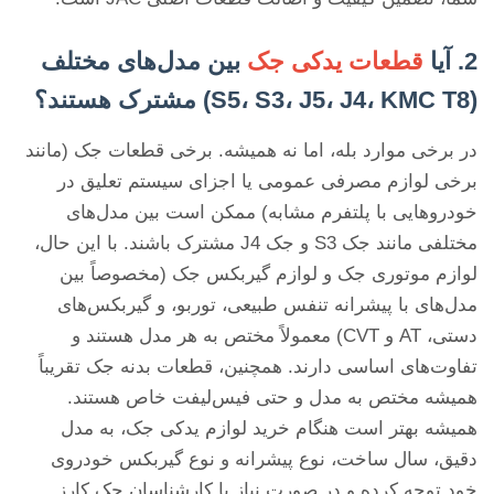
2. آیا
قطعات یدکی جک
بین مدل‌های مختلف
(S5، S3، J5، J4، KMC T8) مشترک هستند؟
در برخی موارد بله، اما نه همیشه. برخی قطعات جک (مانند
برخی لوازم مصرفی عمومی یا اجزای سیستم تعلیق در
خودروهایی با پلتفرم مشابه) ممکن است بین مدل‌های
مختلفی مانند جک S3 و جک J4 مشترک باشند. با این حال،
لوازم موتوری جک و لوازم گیربکس جک (مخصوصاً بین
مدل‌های با پیشرانه تنفس طبیعی، توربو، و گیربکس‌های
دستی، AT و CVT) معمولاً مختص به هر مدل هستند و
تفاوت‌های اساسی دارند. همچنین، قطعات بدنه جک تقریباً
همیشه مختص به مدل و حتی فیس‌لیفت خاص هستند.
همیشه بهتر است هنگام خرید لوازم یدکی جک، به مدل
دقیق، سال ساخت، نوع پیشرانه و نوع گیربکس خودروی
خود توجه کرده و در صورت نیاز با کارشناسان جک کارز