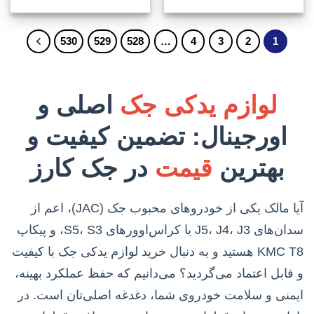
530
529
528
…
4
3
2
1
لوازم یدکی جک
اصلی و
اورجینال: تضمین کیفیت و
بهترین
قیمت
در جک کارز
آیا مالک یکی از خودروهای محبوب جک (JAC)، اعم از
سدان‌های J5، J4، J3 یا کراس‌اوورهای S5، S3، و پیکاپ
KMC T8 هستید و به دنبال خرید لوازم یدکی جک با کیفیت
و قابل اعتماد می‌گردید؟ می‌دانیم که حفظ عملکرد بهینه،
ایمنی و سلامت خودروی شما، دغدغه اصلی‌تان است. در