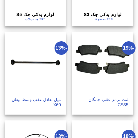
لوازم یدکی جک S3
لوازم یدکی جک S5
238 محصولات
395 محصولات
-13%
-19%
لنت ترمز عقب چانگان
میل تعادل عقب وسط لیفان
X60
CS35
-13%
-18%