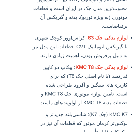
محبوب‌ترین مدل جک در ایران است و قطعات
موتوری (به ویژه توربو)، بدنه و گیربکس آن
پرتقاضاست.
لوازم یدکی جک S3
: کراس‌اوور کوچک شهری
با گیربکس اتوماتیک CVT. قطعات این مدل نیز
به دلیل پرفروش بودن، اهمیت زیادی دارند.
لوازم یدکی جک KMC T8
: پیکاپ دو کابین
قدرتمند (با نام اصلی جک T8) که برای
کاربری‌های سنگین و آفرود طراحی شده
است. تأمین لوازم موتوری جک KMC T8 و
قطعات بدنه KMC T8 از اولویت‌های ماست.
KMC K7 (جک K7): شاسی‌بلند جدیدتر و
لوکس‌تر کرمان موتور که قطعات آن نیز در