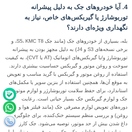
4. آیا خودروهای جک به دلیل پیشرانه
توربوشارژ یا گیربکس‌های خاص، نیاز به
نگهداری ویژه‌ای دارند؟
بله، بسیاری از خودروهای جک (مانند جک S5، KMC T8، و
برخی نسخه‌های S3 و J4) به دلیل مجهز بودن به پیشرانه
توربوشارژ و/یا گیربکس‌های اتوماتیک (AT یا CVT)، به کیفیت
سوخت و روغن موتور و گیربکس حساسیت بیشتری دارند.
استفاده از روغن موتور و گیربکس با گرید مناسب و تعویض
به موقع آن‌ها، همچنین استفاده از بنزین سوپر یا مکمل‌های
استاندارد، برای حفظ سلامت توربوشارژر و لوازم موتوری
جک و لوازم گیربکس جک بسیار حیاتی است. رعایت
دوره‌های تعویض لوازم مصرفی جک (مانند فیلتر هوا و
روغن) و بررسی منظم سیستم خنک‌کننده، برای جلوگیری از
داغ شدن بیش از حد موتور، توصیه می‌شود. جک کارز
می‌تواند تمامی قطعات یدکی جک و مصرفی مورد نیاز را با