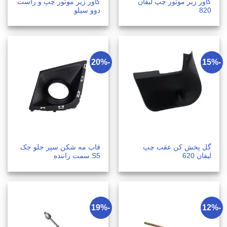
کاور زیر موتور چپ لیفان
کاور زیر موتور چپ و راست
820
دوو سیلو
-20%
-15%
گل پخش کن عقب چپ
قاب مه شکن سپر جلو جک
لیفان 620
S5 سمت راننده
-19%
-12%