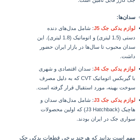
جک کارز قابل تأمین است.
سدان‌ها:
لوازم یدکی جک J5
: شامل مدل‌های دنده
دستی (1.5 لیتری) و اتوماتیک (1.8 لیتری). این
سدان محبوب تا سال‌ها در بازار ایران حضور
داشت.
لوازم یدکی جک J4
: سدان اقتصادی و شهری
با گیربکس اتوماتیک CVT که به دلیل مصرف
سوخت بهینه، مورد استقبال قرار گرفته است.
لوازم یدکی جک J3
: شامل مدل‌های سدان و
هاچبک (J3 Hatchback) که اولین محصولات
سواری جک در ایران بودند.
مهم است بدانید که هرچند برخی قطعات یدکی جک