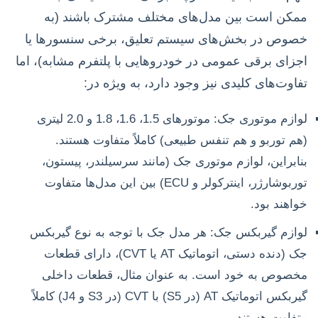
ممکن است بین مدل‌های مختلف مشترک باشند (به
خصوص در بخش‌های سیستم تعلیق، برخی سنسورها یا
اجزای برقی عمومی در خودروهایی با پلتفرم مشابه)، اما
تفاوت‌های کلیدی نیز وجود دارد، به ویژه در:
لوازم موتوری جک: موتورهای 1.5، 1.6، 1.8 و 2.0 لیتری
(هم توربو و هم تنفس طبیعی) کاملاً متفاوت هستند.
بنابراین، لوازم موتوری جک (مانند سرسیلندر، پیستون،
توربوشارژر، اینترکولر و ECU) بین این مدل‌ها متفاوت
خواهند بود.
لوازم گیربکس جک: هر مدل جک با توجه به نوع گیربکس
جک (دنده دستی، اتوماتیک AT یا CVT)، دارای قطعات
مخصوص به خود است. به عنوان مثال، قطعات داخلی
گیربکس اتوماتیک AT (در S5) با CVT (در S3 و J4) کاملاً
متفاوت هستند.