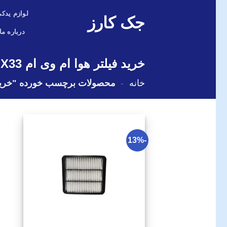
Skip
لوازم یدکی
جک کارز
to
content
درباره ما
خرید فیلتر هوا ام وی ام X33 استوک
خانه
-
محصولات برچسب خورده "خرید فیلتر ه
-13%