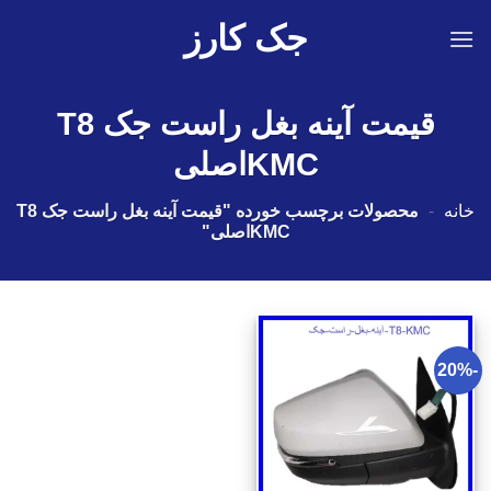
Ski
جک کارز
t
conten
قیمت آینه بغل راست جک T8
KMCاصلی
خانه
-
محصولات برچسب خورده "قیمت آینه بغل راست جک T8
KMCاصلی"
-20%