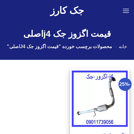
Ski
جک کارز
t
conten
قیمت اگزوز جک j4اصلی
خانه
-
محصولات برچسب خورده "قیمت اگزوز جک J4اصلی"
-25%