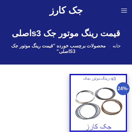
Ski
جک کارز
t
conten
قیمت رینگ موتور جک s3اصلی
خانه
-
محصولات برچسب خورده "قیمت رینگ موتور جک
S3اصلی"
-24%