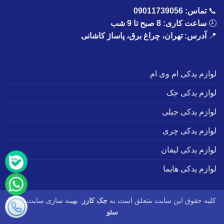
📞
تماس:
09011739056
🕗
ساعت کاری: 8 صبح تا 9 شب
📍
آدرس: تهران، چراغ برق، پاساژ کاشانی
لوازم یدکی ام وی ام
لوازم یدکی جک
لوازم یدکی جیلی
لوازم یدکی چری
لوازم یدکی لیفان
لوازم یدکی هایما
کلیه حقوق این سایت متعلق است به
جک کارز
. بهینه سازی سایت :
طاها
سئو