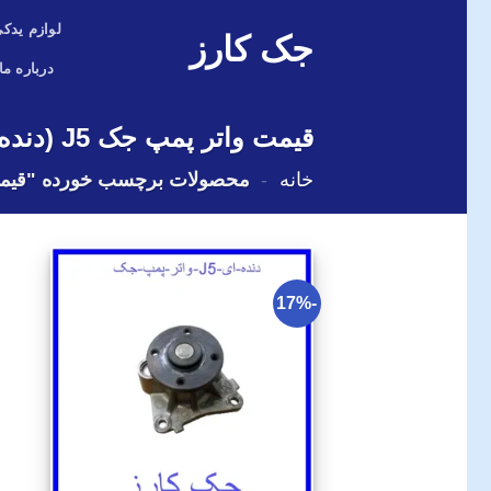
Skip
لوازم یدکی
جک کارز
to
content
درباره ما
قیمت واتر پمپ جک J5 (دنده ای)اصلی
خانه
-
محصولات برچسب خورده "قیمت واتر پمپ ج
-17%