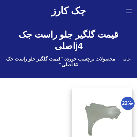
Ski
جک کارز
t
conten
قیمت گلگیر جلو راست جک
j4اصلی
خانه
-
محصولات برچسب خورده "قیمت گلگیر جلو راست جک
J4اصلی"
-22%