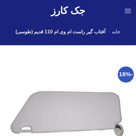
Ski
جک کارز
t
conten
خانه
-
آفتاب گیر راست ام وی ام 110 قدیم (طوسی)
-18%