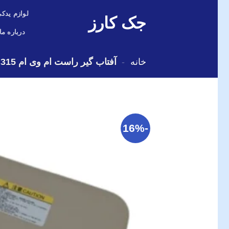
Skip
لوازم یدکی
جک کارز
to
content
درباره ما
خانه
-
آفتاب گیر راست ام وی ام 315 قدیم
-16%