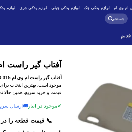
 ام وی ام
لوازم یدکی جک
لوازم یدکی جیلی
لوازم یدکی چری
لوازم یدک
جستجو
برای:
آفتاب گیر راست ام وی ام
آفتاب گیر راست ام وی ام 315 قدیم با کیفیت اصلی، وارداتی و استوک
موجود است. بهترین انتخاب برای 
قیمت و خرید سریع، همین حالا تم
✔
موجود در انبار
🚚
ارسال سریع
📞 قیمت قطعه را در ک