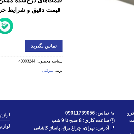
قیمت‌های درج‌شده ممکن 
قیمت دقیق و شرایط خرید
تماس بگیرید
شناسه محصول:
40003244
برند:
شرکتی
رو
📞
تماس:
09011739056
لوازم
یت
🕗
ساعت کاری: 8 صبح تا 9 شب
لوازم
📍
آدرس: تهران، چراغ برق، پاساژ کاشانی