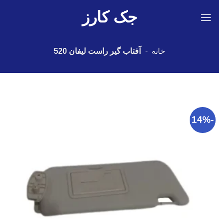
Ski
جک کارز
t
conten
خانه
-
آفتاب گیر راست لیفان 520
-14%