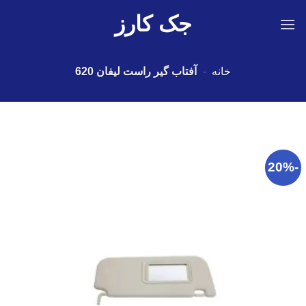
Ski
جک کارز
t
conten
خانه
-
آفتاب گیر راست لیفان 620
-20%