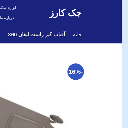
Skip
لوازم یدکی
جک کارز
to
content
درباره ما
خانه
-
آفتاب گیر راست لیفان X60
-16%