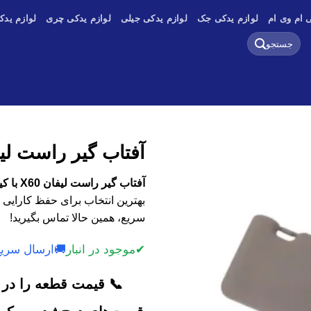
 ام وی ام
لوازم یدکی جک
لوازم یدکی جیلی
لوازم یدکی چری
لوازم یدک
جستجو
برای:
آفتاب گیر راست لیفان
آفتاب گیر راست لیفان X60 با کیفیت اصلی، وارداتی و استوک
بهترین انتخاب برای حفظ کارایی 
سریع، همین حالا تماس بگیرید!
✔
موجود در انبار
🚚
ارسال سریع
📞 قیمت قطعه را در ک