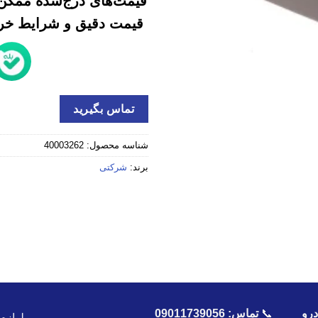
قیمت‌های درج‌شده ممکن 
قیمت دقیق و شرایط خرید
تماس بگیرید
شناسه محصول:
40003262
برند:
شرکتی
رو
📞
تماس:
09011739056
لوازم