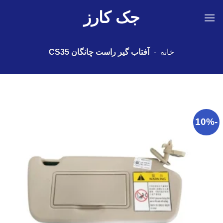
Ski
جک کارز
t
conten
خانه
-
آفتاب گیر راست چانگان CS35
-10%