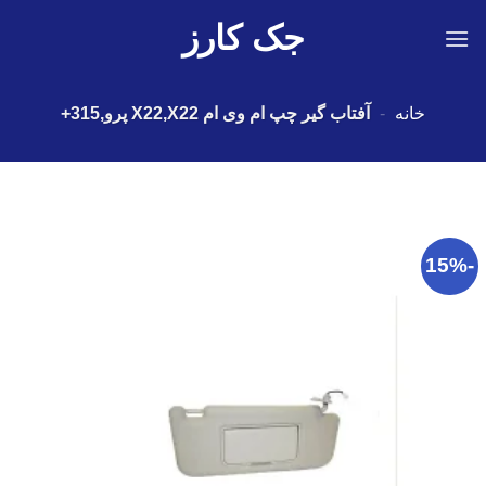
Ski
جک کارز
t
conten
خانه
-
آفتاب گیر چپ ام وی ام X22,X22 پرو,315+
-15%