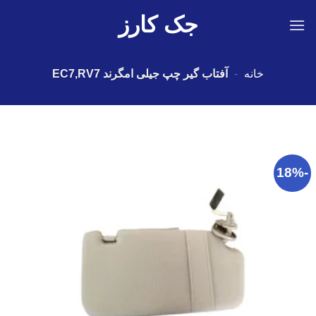
Ski
جک کارز
t
conten
خانه
-
آفتاب گیر چپ جیلی امگرند EC7,RV7
-18%