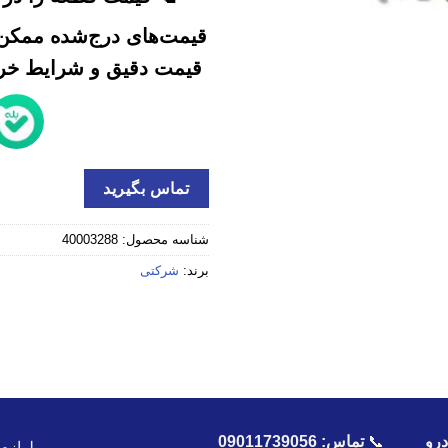
قیمت‌های درج‌شده ممکن 
قیمت دقیق و شرایط خرید
تماس بگیرید
شناسه محصول:
40003288
برند:
شرکتی
رو
📞
تماس:
09011739056
لوازم