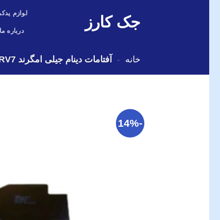
Skip
لوازم یدکی
جک کارز
to
content
درباره ما
خانه
-
آفتامات دینام جیلی امگرند GC6, EC7,RV7, (شاسی) X7,لیفان 820
-14%