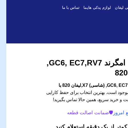
ی لیفان
لوازم یدکی هایما
تماس با ما
آفتامات دینام جیلی امگرند GC6, EC7,RV7,
آفتامات دینام جیلی امگرند GC6, EC7,RV7, (شاسی) X7,لیفان 820 با
جود است. بهترین انتخاب برای حفظ کارایی
ت و خرید سریع، همین حالا تماس بگیرید!
 امروز
🛡️
ضمانت اصالت قطعه
متر از یک دقیقه استعلام کنید