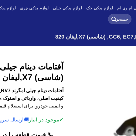
 ام وی ام
لوازم یدکی جک
لوازم یدکی جیلی
لوازم یدکی چری
لوازم یدک
جستجو
برای:
(شاسی) X7,لیفان 820
کیفیت اصلی، وارداتی و استوک
مو
و ایمنی خودرو. برای استعلام قیم
✔
موجود در انبار
🚚
ارسال سریع
📞 قیمت قطعه را در ک