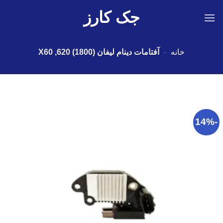
Ski
جک کارز
t
conten
خانه
-
آفتامات دینام لیفان X60 ,620 (1800)
-14%