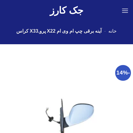
Ski
جک کارز
t
conten
خانه
-
آینه برقی چپ ام وی ام X22 پرو,X33 کراس
-14%