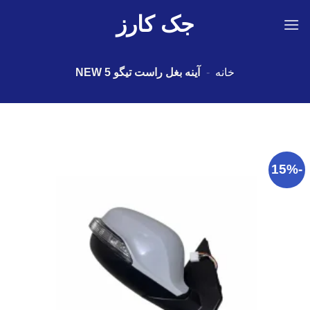
Ski
جک کارز
t
conten
خانه
-
آینه بغل راست تیگو 5 NEW
-15%