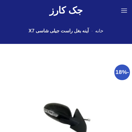
Ski
جک کارز
t
conten
خانه
-
آینه بغل راست جیلی شاسی X7
-18%