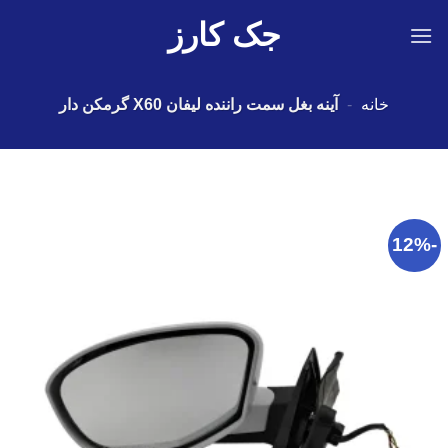
Ski
جک کارز
t
conten
خانه
-
آینه بغل سمت راننده لیفان X60 گرمکن دار
-12%