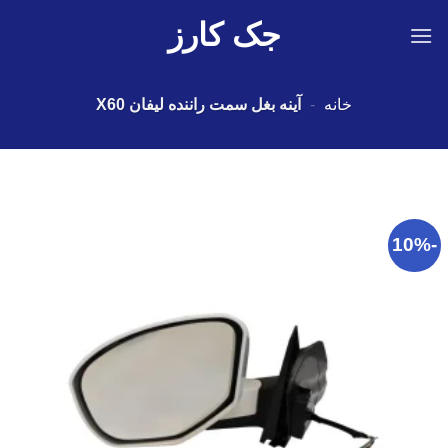
Ski
جک کارز
t
conten
خانه
-
آینه بغل سمت راننده لیفان X60
-10%