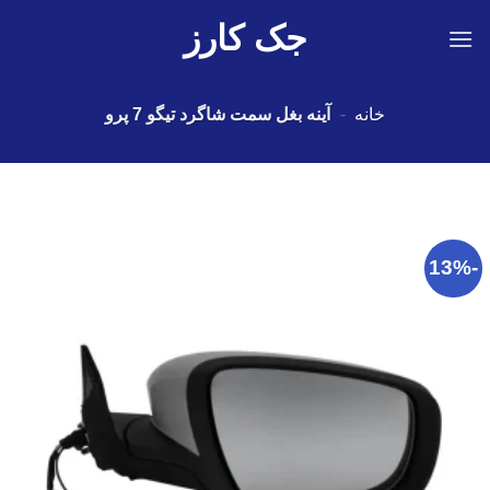
Ski
جک کارز
t
conten
خانه
-
آینه بغل سمت شاگرد تیگو 7 پرو
-13%