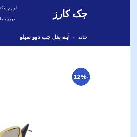
Skip
لوازم یدکی
جک کارز
to
content
درباره ما
خانه
-
آینه بغل چپ دوو سیلو
-12%