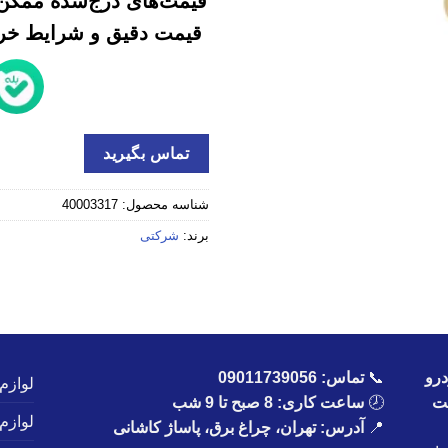
قیمت‌های درج‌شده ممکن 
قیمت دقیق و شرایط خرید
تماس بگیرید
شناسه محصول:
40003317
برند:
شرکتی
رو
📞
تماس:
09011739056
لوازم
یت
🕗
ساعت کاری: 8 صبح تا 9 شب
لوازم
📍
آدرس: تهران، چراغ برق، پاساژ کاشانی