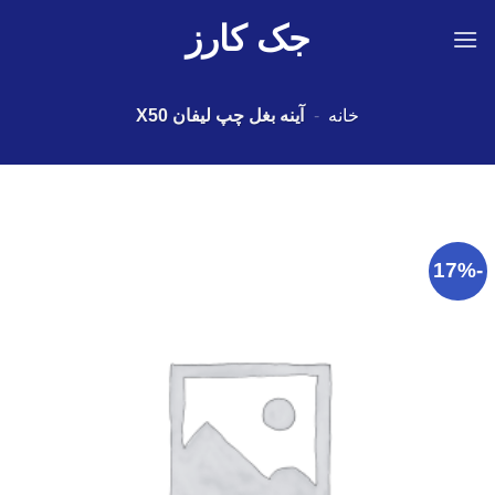
Ski
جک کارز
t
conten
خانه
-
آینه بغل چپ لیفان X50
-17%