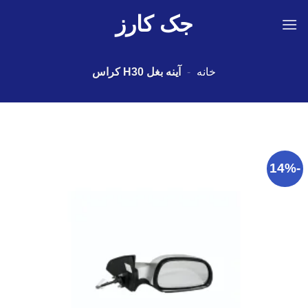
Ski
جک کارز
t
conten
خانه
-
آینه بغل H30 کراس
-14%