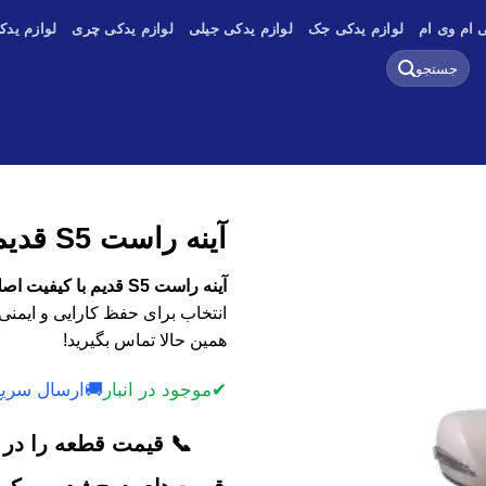
 ام وی ام
لوازم یدکی جک
لوازم یدکی جیلی
لوازم یدکی چری
لوازم یدک
جستجو
برای:
آینه راست S5 قدیم
آینه راست S5 قدیم با کیفیت اصلی، وارداتی و استوک
انتخاب برای حفظ کارایی و ایمنی
همین حالا تماس بگیرید!
✔
موجود در انبار
🚚
ارسال سریع
📞 قیمت قطعه را در ک