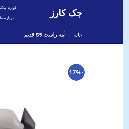
Skip
لوازم یدکی
جک کارز
to
content
درباره ما
خانه
-
آینه راست S5 قدیم
-17%