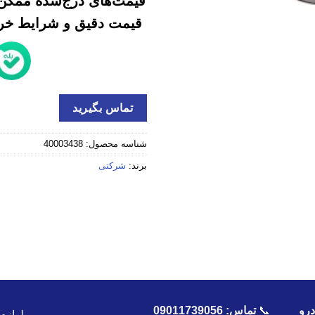
قیمت‌های درج‌شده ممکن 
قیمت دقیق و شرایط خرید
تماس بگیرید
شناسه محصول:
40003438
برند:
شرکتی
رو
📞
تماس:
09011739056
لوازم