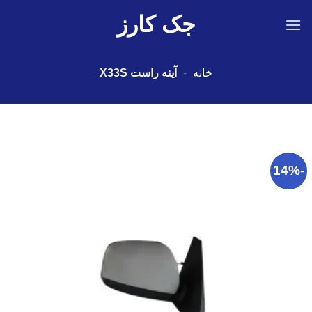
Ski
جک کارز
t
conten
خانه
-
آینه راست X33S
-14%