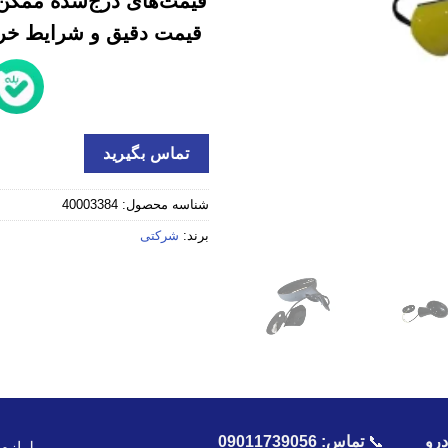
قیمت‌های درج‌شده ممکن 
قیمت دقیق و شرایط خرید
تماس بگیرید
شناسه محصول:
40003384
برند:
شرکتی
رو
📞
تماس:
09011739056
لوازم