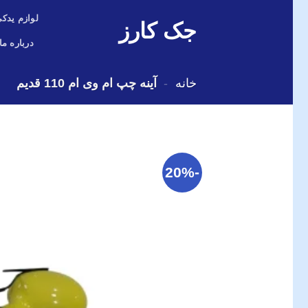
Skip
لوازم یدکی
جک کارز
to
content
درباره ما
خانه
-
آینه چپ ام وی ام 110 قدیم
-20%