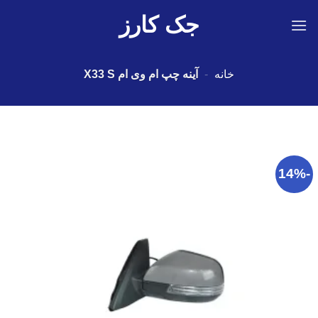
Ski
جک کارز
t
conten
خانه
-
آینه چپ ام وی ام X33 S
-14%