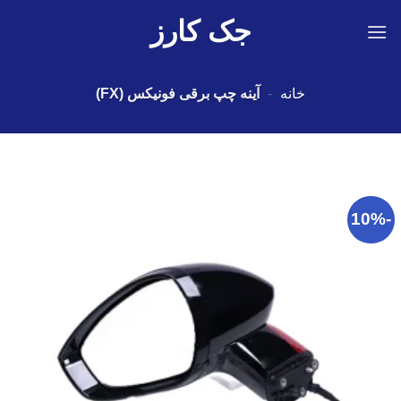
Ski
جک کارز
t
conten
خانه
-
آینه چپ برقی فونیکس (FX)
-10%