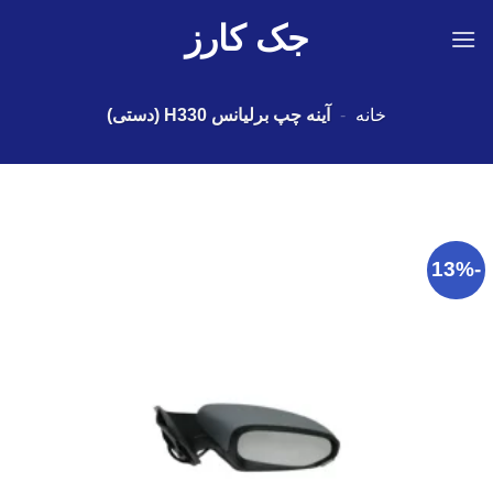
Ski
جک کارز
t
conten
خانه
-
آینه چپ برلیانس H330 (دستی)
-13%