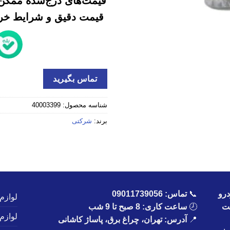
قیمت‌های درج‌شده ممکن 
قیمت دقیق و شرایط خرید
تماس بگیرید
شناسه محصول:
40003399
برند:
شرکتی
رو
📞
تماس:
09011739056
لوازم
یت
🕗
ساعت کاری: 8 صبح تا 9 شب
لوازم
📍
آدرس: تهران، چراغ برق، پاساژ کاشانی