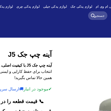
 ام وی ام
لوازم یدکی جک
لوازم یدکی جیلی
لوازم یدکی چری
لوازم یدک
جستجو
برای:
آینه چپ جک J5
آینه چپ جک J5 با کیفیت اصلی، وارداتی و استوک
انتخاب برای حفظ کارایی و ایمنی
همین حالا تماس بگیرید!
✔
موجود در انبار
🚚
ارسال سریع
📞 قیمت قطعه را در ک