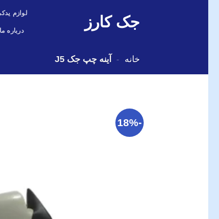
Skip
لوازم یدکی
جک کارز
to
content
درباره ما
خانه
-
آینه چپ جک J5
-18%