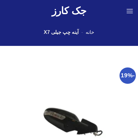
Ski
جک کارز
t
conten
خانه
-
آینه چپ جیلی X7
-19%