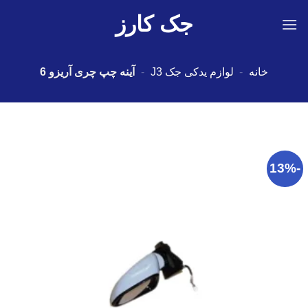
Ski
جک کارز
t
conten
خانه
-
لوازم یدکی جک J3
-
آینه چپ چری آریزو 6
-13%