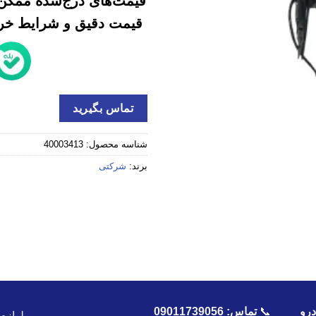
قیمت‌های درج‌شده ممکن 
قیمت دقیق و شرایط خرید
تماس بگیرید
شناسه محصول:
40003413
برند:
شرکتی
رو
📞
تماس:
09011739056
لوازم