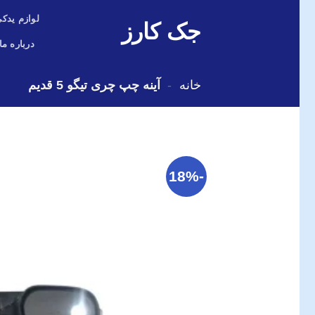
Skip
لوازم یدکی
جک کارز
to
content
درباره ما
خانه
-
آینه چپ چری تیگو 5 قدیم
-18%