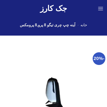
Ski
جک کارز
t
conten
خانه
-
آینه چپ چری تیگو 8 پرو,8 پرومکس
-20%