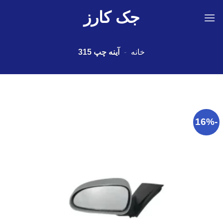
Ski
جک کارز
t
conten
خانه
-
آینه چپ 315
-16%