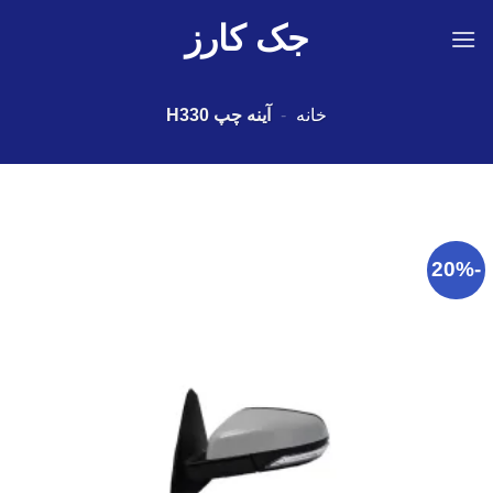
Ski
جک کارز
t
conten
خانه
-
آینه چپ H330
-20%