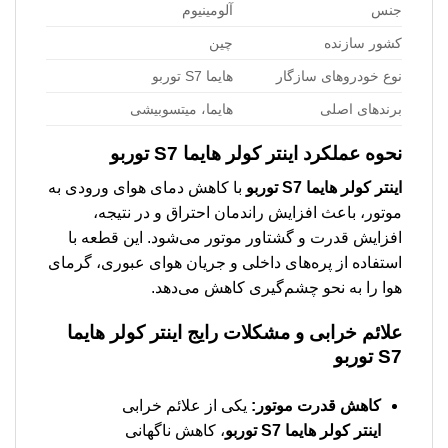
جنس
آلومینیوم
کشور سازنده
چین
نوع خودروهای سازگار
هایما S7 توربو
برندهای اصلی
هایما، میتسوبیشی
نحوه عملکرد اینتر کولر هایما S7 توربو
اینتر کولر هایما S7 توربو
با کاهش دمای هوای ورودی به
موتور، باعث افزایش راندمان احتراق و در نتیجه،
افزایش قدرت و گشتاور موتور می‌شود. این قطعه با
استفاده از پره‌های داخلی و جریان هوای عبوری، گرمای
هوا را به نحو چشم‌گیری کاهش می‌دهد.
علائم خرابی و مشکلات رایج اینتر کولر هایما
S7 توربو
کاهش قدرت موتور:
یکی از علائم خرابی
اینتر کولر هایما S7 توربو
، کاهش ناگهانی