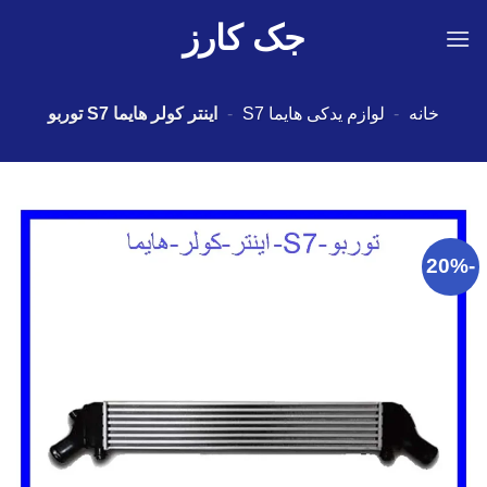
Ski
جک کارز
t
conten
خانه
-
لوازم یدکی هایما S7
-
اینتر کولر هایما S7 توربو
-20%