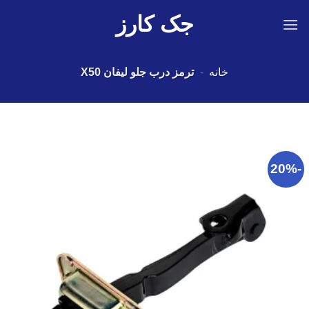
Ski
جک کارز
t
conten
خانه
-
ترمز درب جلو لیفان X50
-20%