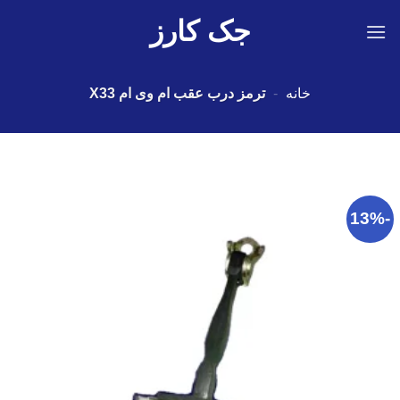
Ski
جک کارز
t
conten
خانه
-
ترمز درب عقب ام وی ام X33
-13%